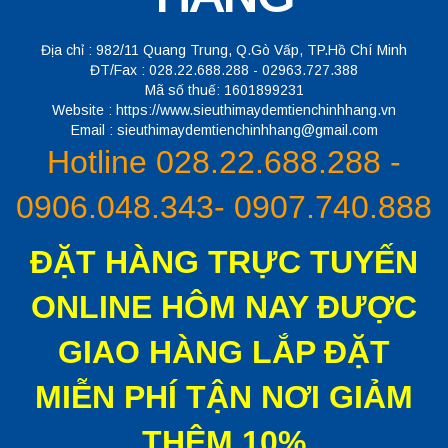
Địa chỉ : 982/11 Quang Trung, Q.Gò Vấp, TP.Hồ Chí Minh
ĐT/Fax : 028.22.688.288 - 02963.727.388
Mã số thuế: 1601899231
Website : https://www.sieuthimaydemtienchinhhang.vn
Email : sieuthimaydemtienchinhhang@gmail.com
Hotline 028.22.688.288 -
0906.048.343- 0907.740.888
ĐẶT HÀNG TRỰC TUYẾN
ONLINE HÔM NAY ĐƯỢC
GIAO HÀNG LẮP ĐẶT
MIỄN PHÍ TẬN NƠI GIẢM
THÊM 10%