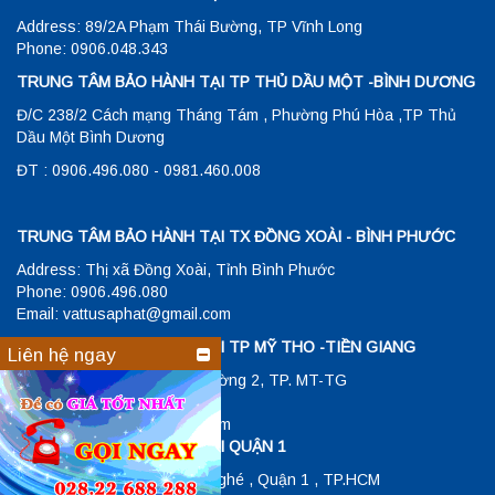
Address: 89/2A Phạm Thái Bường, TP Vĩnh Long
Phone: 0906.048.343
TRUNG TÂM BẢO HÀNH TẠI TP THỦ DẦU MỘT -BÌNH DƯƠNG
Đ/C 238/2 Cách mạng Tháng Tám , Phường Phú Hòa ,TP Thủ
Dầu Một Bình Dương
ĐT : 0906.496.080 - 0981.460.008
TRUNG TÂM BẢO HÀNH TẠI TX ĐỒNG XOÀI - BÌNH PHƯỚC
Address: Thị xã Đồng Xoài, Tỉnh Bình Phước
Phone: 0906.496.080
Email: vattusaphat@gmail.com
TRUNG TÂM BẢO HÀNH TẠI TP MỸ THO -TIỀN GIANG
Liên hệ ngay
Đ/C: 23/1 Hùng Vương , Phường 2, TP. MT-TG
ĐT: 0906048343
Email: vattusaphat@gmail.com
TRUNG TÂM BẢO HÀNH TẠI QUẬN 1
Address: 26 Lê Lợi , P.Bến Nghé , Quận 1 , TP.HCM