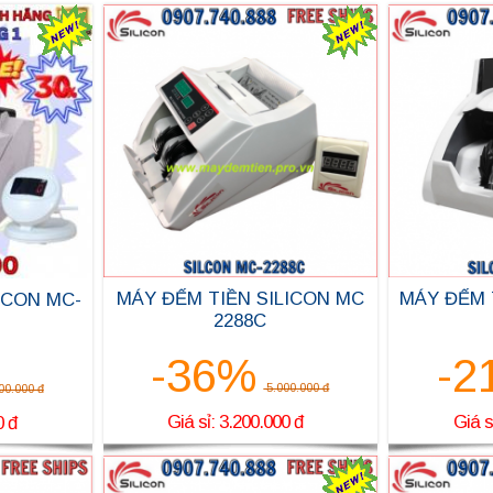
MÁY ĐẾM 
MÁY ĐẾM TIỀN SILICON MC
ICON MC-
2288C
-2
-36%
5.000.000 đ
00.000 đ
Giá s
Giá sỉ: 3.200.000 đ
0 đ