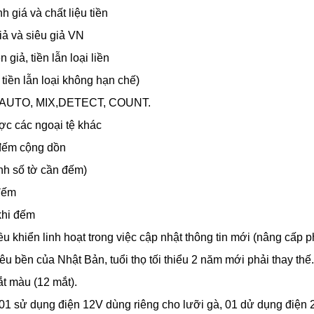
 giá và chất liệu tiền
giả và siêu giả VN
n giả, tiền lẫn loại liền
 tiền lẫn loại không hạn chế)
 : AUTO, MIX,DETECT, COUNT.
c các ngoại tệ khác
 đếm cộng dồn
ịnh số tờ cần đếm)
 đếm
 khi đếm
 khiển linh hoạt trong việc cập nhật thông tin mới (nâng cấp 
u bền của Nhật Bản, tuổi thọ tối thiểu 2 năm mới phải thay thế.
t màu (12 mắt).
01 sử dụng điện 12V dùng riêng cho lưỡi gà, 01 dử dụng điện 2