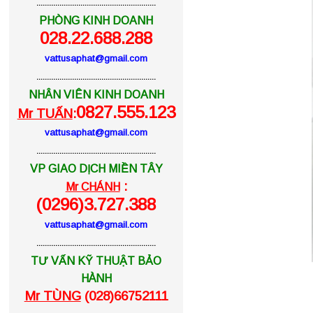
.........................................................
PHÒNG KINH DOANH
028.22.688.288
vattusaphat@gmail.com
.........................................................
NHÂN VIÊN KINH DOANH
0827.555.123
Mr TUẤN
:
vattusaphat@gmail.com
.........................................................
VP GIAO DỊCH MIỀN TÂY
:
Mr CHÁNH
(0296)3.727.388
vattusaphat@gmail.com
.........................................................
TƯ VẤN KỸ THUẬT BẢO
HÀNH
Mr TÙNG
(028)66752111