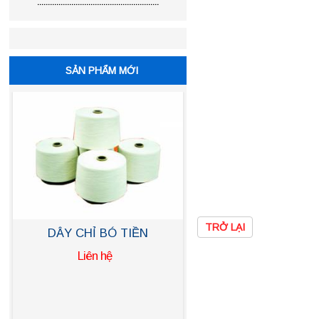
.........................................................
SẢN PHẨM MỚI
TRỞ LẠI
DÂY THUN CỘT TIỀN
Liên hệ