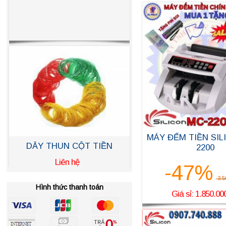
MÁY ĐẾM TIỀN SIL
2200
-47%
HÒM ĐỰNG TIỀN KT 68Cm
3.5
Hình thức thanh toán
X 40Cm X 30Cm
Giá sỉ: 1.850.00
Liên hệ