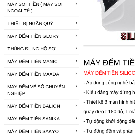
MÁY SOI TIỀN ( MÁY SOI
NGOẠI TỆ )
THIẾT BỊ NGÂN QUỸ
MÁY ĐẾM TIỀN GLORY
THÙNG ĐỰNG HỒ SƠ
MÁY ĐẾM TIỀ
MÁY ĐẾM TIỀN MANIC
MÁY ĐẾM TIỀN SILIC
MÁY ĐẾM TIỀN MAXDA
- Áp dụng công nghệ bắt 
MÁY ĐẾM VÉ SỐ CHUYÊN
- Kiểu dáng máy đứng hi
NGHIỆP
- Thiết kế 3 màn hình hi
MÁY ĐẾM TIỀN BALION
quay được 180 độ, 1 mà
MÁY ĐẾM TIỀN SANIKA
- Tự động khởi động đếm
- Tự động đếm và phân lo
MÁY ĐẾM TIỀN SAKYO