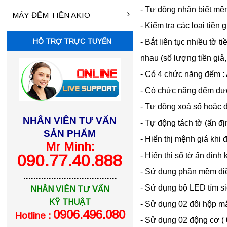
- Tự động nhận biết mệnh
MÁY ĐẾM TIỀN AKIO
- Kiểm tra các loại tiền 
HỖ TRỢ TRỰC TUYẾN
- Bắt liên tục nhiều tờ tiề
nhau (số lượng tiền giả,
- Có 4 chức năng đếm
- Có chức năng đếm đượ
- Tự động xoá số hoặc
NHÂN VIÊN TƯ VẤN
- Tự động tách tờ (ấn đ
SẢN PHẨM
- Hiển thị mệnh giá khi
Mr Minh:
- Hiển thị số tờ ấn định
090.77.40.888
- Sử dụng phần mềm điều
.....................................
- Sử dụng bộ LED tím siê
NHÂN VIÊN TƯ VẤN
KỸ THUẬT
- Sử dụng 02 đôi hộp mắ
0906.496.080
Hotline :
- Sử dụng 02 động cơ ( 