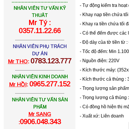
.......................................
- Tự động kiểm tra hoạt
NHÂN VIÊN TƯ VẤN KỸ
- Khay nạp tiền chứa tối
THUÂT
Mr Tý :
- Khay ra tiền chứa tối đ
0357.11.22.66
- Có thể đếm được các l
.........................................................
- Độ dày của tờ tiền từ
NHÂN VIÊN PHỤ TRÁCH
- Tốc độ đếm: Min 1.100
DỰ ÁN
0783.123.777
- Nguồn điện: 220V
Mr THO
:
- Kích thước máy: (35
.........................................................
NHÂN VIÊN KINH DOANH
- Kích thước cả thùng 
0965.277.152
Mr HỒI
:
- Trọng lượng sản phẩm 
.........................................................
- Trọng lượng cả thùng :
NHÂN VIÊN TƯ VẤN SẢN
- Có đồng hồ hiện thị mặ
PHẨM
Mr SANG
- Xuất xứ: Liên doanh
0906.048.343
: