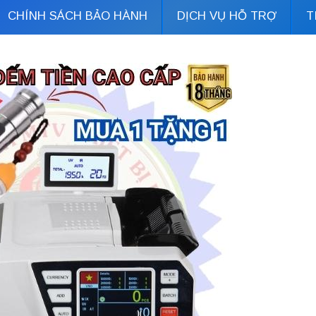
CHÍNH SÁCH BẢO HÀNH
DỊCH VỤ HỖ TRỢ
T
Đặt hàng