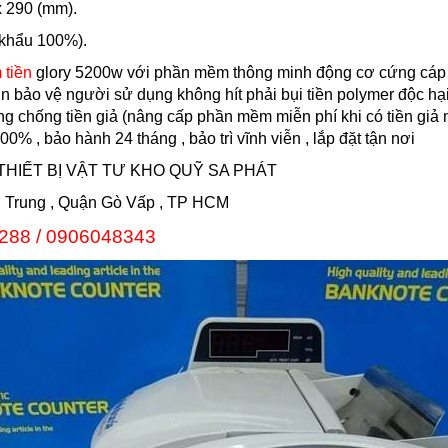
x 290 (mm).
 khẩu 100%).
 tiền
glory 5200w với phần mềm thông minh động cơ cứng cáp 
lớn bảo vệ người sử dụng không hít phải bụi tiền polymer độc 
 chống tiền giả (nâng cấp phần mềm miễn phí khi có tiền giả m
% , bảo hành 24 tháng , bảo trì vĩnh viễn , lắp đặt tận nơi
IẾT BỊ VẬT TƯ KHO QUỸ SA PHÁT
Trung , Quận Gò Vấp , TP HCM
288 / 0906048343