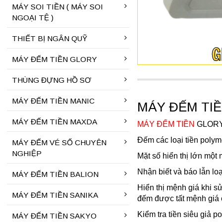
MÁY SOI TIỀN ( MÁY SOI
NGOẠI TỆ )
THIẾT BỊ NGÂN QUỸ
MÁY ĐẾM TIỀN GLORY
THÙNG ĐỰNG HỒ SƠ
MÁY ĐẾM TIỀN MANIC
MÁY ĐẾM TIỀ
MÁY ĐẾM TIỀN MAXDA
MÁY ĐẾM TIỀN
GLORY
Đếm các loại tiền polym
MÁY ĐẾM VÉ SỐ CHUYÊN
NGHIỆP
Mặt số hiển thị lớn một
Nhận biết và báo lẫn lo
MÁY ĐẾM TIỀN BALION
Hiển thị mệnh giá khi s
MÁY ĐẾM TIỀN SANIKA
đếm được tất mệnh giá ở 
Kiểm tra tiền siêu giả 
MÁY ĐẾM TIỀN SAKYO