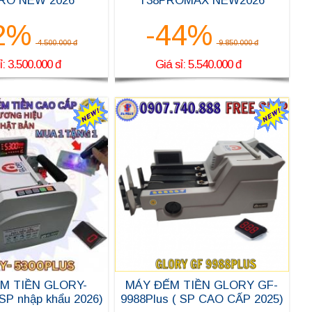
RO NEW 2026
T38PROMAX NEW2026
2%
-44%
4.500.000 đ
9.850.000 đ
ỉ: 3.500.000 đ
Giá sỉ: 5.540.000 đ
M TIỀN GLORY-
MÁY ĐẾM TIỀN GLORY GF-
 SP nhập khẩu 2026)
9988Plus ( SP CAO CẤP 2025)