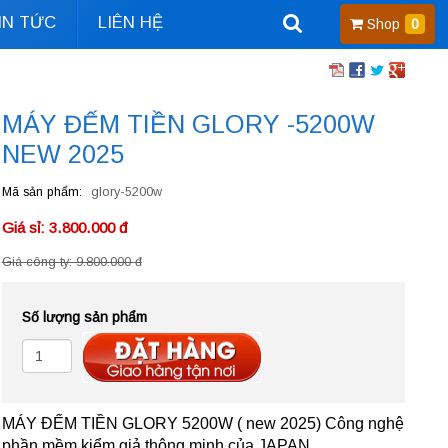
IN TỨC
LIÊN HỆ
Shop
0
MÁY ĐẾM TIỀN GLORY -5200W
NEW 2025
Mã sản phẩm
glory-5200w
Giá sỉ: 3.800.000 đ
Giá công ty: 9.800.000 đ
Số lượng sản phẩm
MÁY ĐẾM TIỀN GLORY 5200W ( new 2025) Công nghệ
phần mềm kiểm giả thông minh của JAPAN