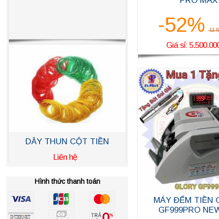
PRO MAX
-52%
11.5
Giá sỉ: 5.500.00
HÒM ĐỰNG TIỀN KT 68Cm
Hình thức thanh toán
X 40Cm X 30Cm
MÁY ĐẾM TIỀN
Liên hệ
GF999PRO NE