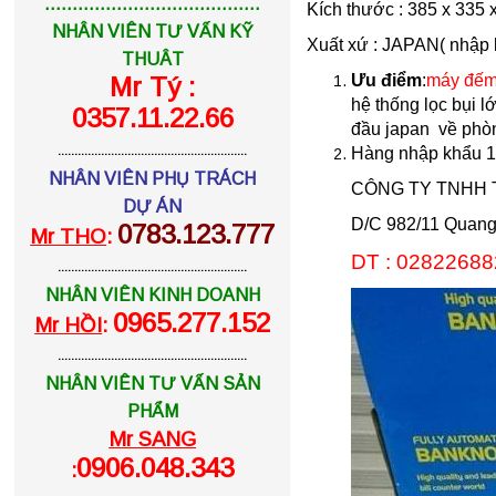
.......................................
Kích thước : 385 x 335 
NHÂN VIÊN TƯ VẤN KỸ
Xuất xứ : JAPAN( nhập
THUÂT
Ưu điểm
:
máy đếm
Mr Tý :
hệ thống lọc bụi 
0357.11.22.66
đầu japan về phòng
.........................................................
Hàng nhập khẩu 100
NHÂN VIÊN PHỤ TRÁCH
CÔNG TY TNHH TH
DỰ ÁN
D/C 982/11 Quang 
0783.123.777
Mr THO
:
DT : 02822688
.........................................................
NHÂN VIÊN KINH DOANH
0965.277.152
Mr HỒI
:
.........................................................
NHÂN VIÊN TƯ VẤN SẢN
PHẨM
Mr SANG
0906.048.343
: