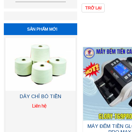
.........................................................
TRỞ LẠI
SẢN PHẨM MỚI
DÂY THUN CỘT TIỀN
Liên hệ
MÁY ĐẾM TIỀN GL