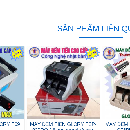
SẢN PHẨM LIÊN 
ORY T69
MÁY ĐẾM TIỀN GLORY TSP-
MÁY ĐẾM 