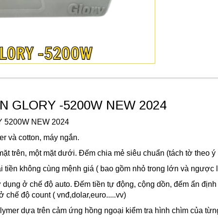
N GLORY -5200W NEW 2024
 5200W NEW 2024
er và cotton, máy ngắn.
 mặt trên, một mặt dưới. Đếm chia mẻ siêu chuẩn (tách tờ theo ý
ại tiền không cùng mệnh giá ( bao gồm nhỏ trong lớn và ngược lạ
ử dụng ở chế độ auto. Đếm tiền tự động, cộng dồn, đếm ẩn định
chế độ count ( vnđ,dolar,euro.....vv)
polymer dựa trên cảm ứng hồng ngoại kiểm tra hình chìm của từn