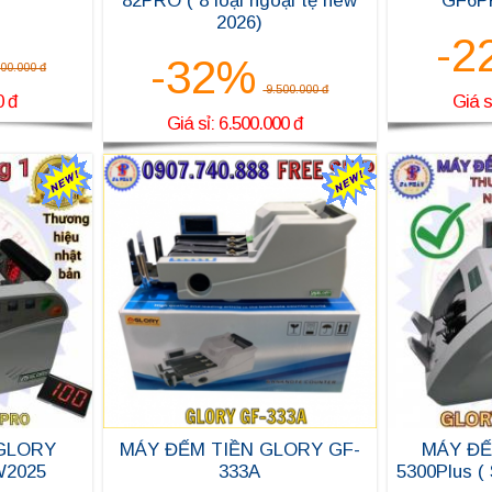
82PRO ( 8 loại ngoại tệ new
GF6P
2026)
-2
-32%
00.000 đ
9.500.000 đ
0 đ
Giá s
Giá sỉ: 6.500.000 đ
 GLORY
MÁY ĐẾM TIỀN GLORY GF-
MÁY ĐẾ
W2025
333A
5300Plus (