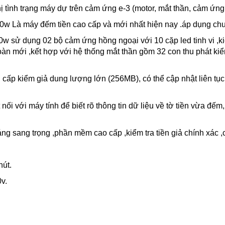
ị tình trạng máy dự trên cảm ứng e-3 (motor, mắt thần, cảm ứng
w Là máy đếm tiền cao cấp và mới nhất hiện nay .áp dụng c
w sử dụng 02 bộ cảm ứng hồng ngoại với 10 cặp led tinh vi ,ki
 mới ,kết hợp với hệ thống mắt thần gồm 32 con thu phát kiểm tra
p kiểm giả dung lượng lớn (256MB), có thể cập nhật liên tục c
ối với máy tính để biết rõ thông tin dữ liệu về tờ tiền vừa 
ng sang trọng ,phần mềm cao cấp ,kiểm tra tiền giả chính xác
hút.
v.