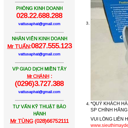
.........................................................
PHÒNG KINH DOANH
028.22.688.288
vattusaphat@gmail.com
.........................................................
NHÂN VIÊN KINH DOANH
0827.555.123
Mr TUẤN
:
vattusaphat@gmail.com
.........................................................
VP GIAO DỊCH MIỀN TÂY
:
Mr CHÁNH
(0296)3.727.388
vattusaphat@gmail.com
.........................................................
*QUÝ KHÁCH HA
DÂY CHỈ BÓ TIỀN
TƯ VẤN KỸ THUẬT BẢO
SP CHÍNH HÃNG 
HÀNH
Liên hệ
VUI LÒNG LIÊN HÊ
Mr TÙNG
(028)66752111
www.sieuthimayde