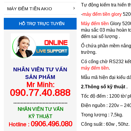
Tự động kiểm tra hiển th
MÁY ĐẾM TIỀN AKIO
-
máy đếm tiền glory
5200
Máy đếm tiền
Glory 5200
HỖ TRỢ TRỰC TUYẾN
màu sắc 03 màu hoàn toàn
đếm sai số lượng .
Ổ chứa phần mềm nâng cấ
trường.
Có cổng chờ RS232 kết n
máy đếm tiền
.
NHÂN VIÊN TƯ VẤN
SẢN PHẨM
Mẫu mã hiện đại kiểu dá
Mr Minh:
2.Thông số kỹ thuật .
090.77.40.888
Tốc độ đếm : 1200 tờ/ p
.....................................
Điện nguồn : 220v – 240
NHÂN VIÊN TƯ VẤN
Trọng lượng : 7,5kg.
KỸ THUẬT
0906.496.080
Hotline :
Công suất : 60w , 50hz.