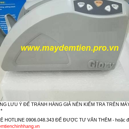
̀NG LƯU Ý ĐỂ TRÁNH HÀNG GIẢ NÊN KIỂM TRA TRÊN MÁ
*
̣ HOTLINE 0906.048.343 ĐỂ ĐƯỢC TƯ VẤN THÊM - hoặc đặt ha
mtienchinhhang.vn