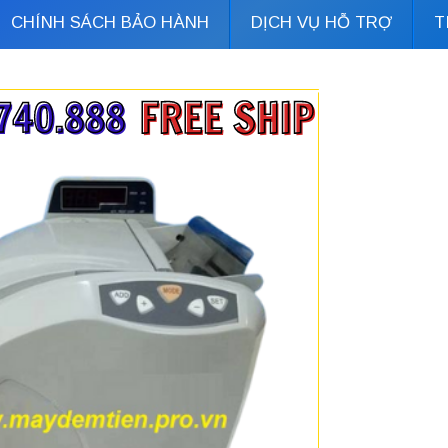
CHÍNH SÁCH BẢO HÀNH
DỊCH VỤ HỖ TRỢ
T
Đặt hàng