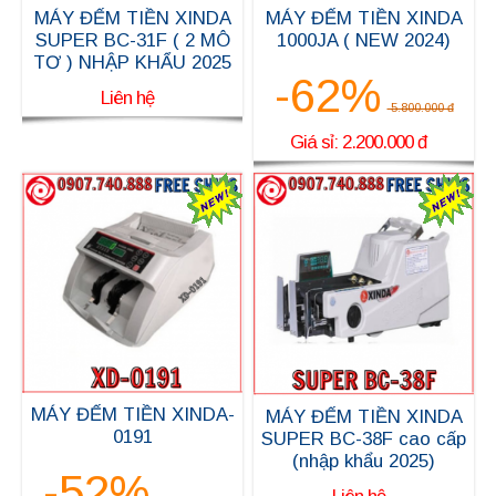
MÁY ĐẾM TIỀN XINDA
MÁY ĐẾM TIỀN XINDA
SUPER BC-31F ( 2 MÔ
1000JA ( NEW 2024)
TƠ ) NHẬP KHẨU 2025
-62%
Liên hệ
5.800.000 đ
Giá sỉ: 2.200.000 đ
MÁY ĐẾM TIỀN XINDA-
MÁY ĐẾM TIỀN XINDA
0191
SUPER BC-38F cao cấp
(nhập khẩu 2025)
-52%