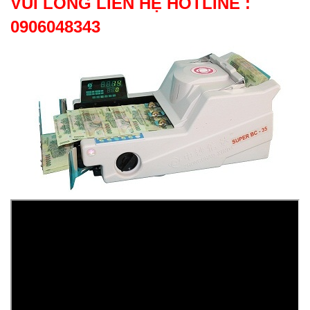
VUI LÒNG LIÊN HỆ HOTLINE :
0906048343