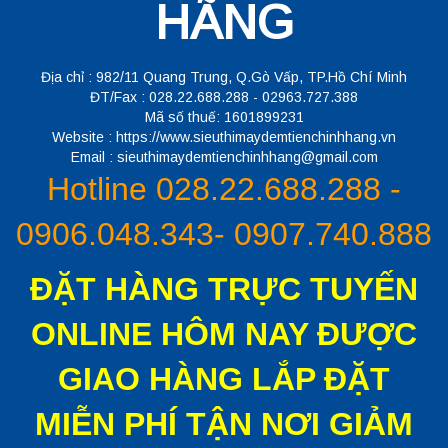
HÃNG
Địa chỉ : 982/11 Quang Trung, Q.Gò Vấp, TP.Hồ Chí Minh
ĐT/Fax : 028.22.688.288 - 02963.727.388
Mã số thuế: 1601899231
Website : https://www.sieuthimaydemtienchinhhang.vn
Email : sieuthimaydemtienchinhhang@gmail.com
Hotline 028.22.688.288 -
0906.048.343- 0907.740.888
ĐẶT HÀNG TRỰC TUYẾN
ONLINE HÔM NAY ĐƯỢC
GIAO HÀNG LẮP ĐẶT
MIỄN PHÍ TẬN NƠI GIẢM