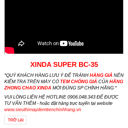
XINDA SUPER BC-35
*QUÝ KHÁCH HÀNG LƯU Ý ĐỂ TRÁNH
HÀNG GIẢ
NÊN
KIỂM TRA TRÊN MÁY CÓ
TEM CHỐNG GIẢ
CỦA
HÃNG
ZHONG CHAO XINDA
MỚI ĐÚNG SP CHÍNH HÃNG *
VUI LÒNG LIÊN HỆ HOTLINE 0906.048.343 ĐỂ ĐƯỢC
TƯ VẤN THÊM - hoặc đặt hàng trực tuyến tại website
www.sieuthimaydemtienchinhhang.vn
TRỞ LẠI