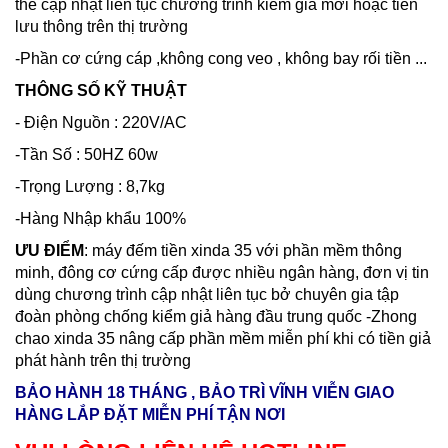
thể cập nhật liên tục chương trình kiểm giả mới hoặc tiền
lưu thông trên thị trường
-Phần cơ cứng cáp ,không cong veo , không bay rối tiền ...
THÔNG SỐ KỸ THUẬT
- Điện Nguồn : 220V/AC
-Tần Số : 50HZ 60w
-Trọng Lượng : 8,7kg
-Hàng Nhập khẩu 100%
ƯU ĐIỂM
: máy đếm tiền xinda 35 với phần mềm thông
minh, đông cơ cứng cấp được nhiều ngân hàng, đơn vị tin
dùng chương trình cập nhật liên tục bở chuyên gia tập
đoàn phòng chống kiểm giả hàng đầu trung quốc -Zhong
chao xinda 35 nâng cấp phần mềm miễn phí khi có tiền giả
phát hành trên thị trường
BẢO HÀNH 18 THÁNG , BẢO TRÌ VĨNH VIỄN GIAO
HÀNG LẮP ĐẶT MIỄN PHÍ TẬN NƠI