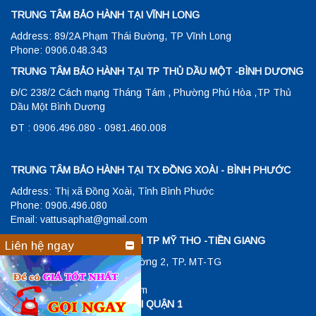
TRUNG TÂM BẢO HÀNH TẠI VĨNH LONG
Address: 89/2A Phạm Thái Bường, TP Vĩnh Long
Phone: 0906.048.343
TRUNG TÂM BẢO HÀNH TẠI TP THỦ DẦU MỘT -BÌNH DƯƠNG
Đ/C 238/2 Cách mạng Tháng Tám , Phường Phú Hòa ,TP Thủ
Dầu Một Bình Dương
ĐT : 0906.496.080 - 0981.460.008
TRUNG TÂM BẢO HÀNH TẠI TX ĐỒNG XOÀI - BÌNH PHƯỚC
Address: Thị xã Đồng Xoài, Tỉnh Bình Phước
Phone: 0906.496.080
Email: vattusaphat@gmail.com
TRUNG TÂM BẢO HÀNH TẠI TP MỸ THO -TIỀN GIANG
Liên hệ ngay
Đ/C: 23/1 Hùng Vương , Phường 2, TP. MT-TG
ĐT: 0906048343
Email: vattusaphat@gmail.com
TRUNG TÂM BẢO HÀNH TẠI QUẬN 1